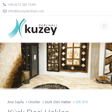
+90 0212 582 74 89
info@kuzeyderihali.com
Ana Sayfa
Ürünler
Kürk Deri Halılar
DR 419